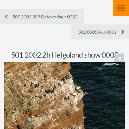
500 2000 309 Flateyardalur 0022
502 030504 J 0001
501 2002 2h Helgoland show 0005