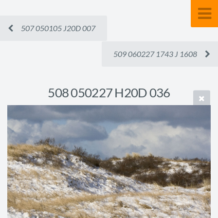
507 050105 J20D 007
509 060227 1743 J 1608
508 050227 H20D 036