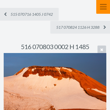
515 070716 1405 J 0742
517 070824 1126 H 3288
516 070803 0002 H 1485